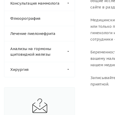
общие иссле
Консультация маммолога
сайте в разд
Флюорография
Медицинский
или только 
гинекологи 
Лечение пиелонефрита
сотрудники 
Анализы на гормоны
Беременност
щитовидной железы
вашему мал
нашем медиц
Хирургия
Записывайте
приятной.