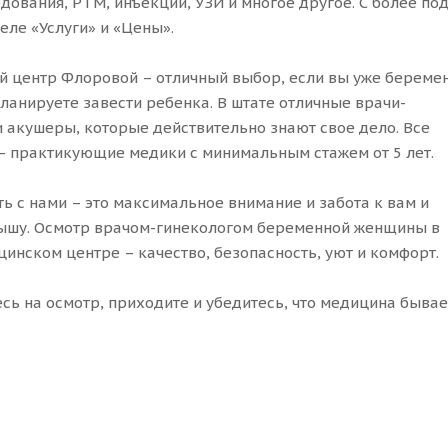
дования, РТМ, инъекции, УЗИ и многое другое. С более п
еле «Услуги» и «Цены».
 центр Флоровой – отличный выбор, если вы уже береме
планируете завести ребенка. В штате отличные врачи-
и акушеры, которые действительно знают свое дело. Все
– практикующие медики с минимальным стажем от 5 лет.
ь с нами – это максимальное внимание и забота к вам и
ышу. Осмотр врачом-гинекологом беременной женщины в
инском центре – качество, безопасность, уют и комфорт.
сь на осмотр, приходите и убедитесь, что медицина бывае