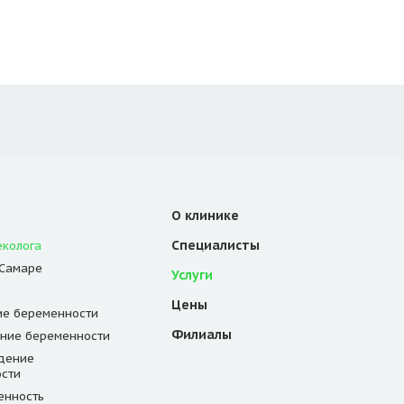
О клинике
Специалисты
еколога
 Самаре
Услуги
Цены
е беременности
Филиалы
ние беременности
дение
сти
енность