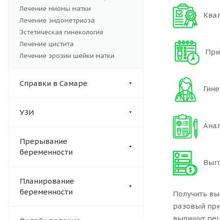
Лечение миомы матки
Квал
Лечение эндометриоза
Эстетическая гинекология
Лечение цистита
Приё
Лечение эрозии шейки матки
Справки в Самаре
Гине
УЗИ
Анал
Прерывание
беременности
Выго
Планирование
беременности
Получить вы
разовый при
выпишут рец