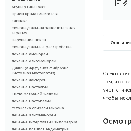
Акушер гинеколог
Прием врача гинеколога
Климакс
Менопаузальная заместительная
терапия
Нарушение цикла
Описани
Менопаузальные расстройства
Лечение аменореи
Лечение олигоменореи
ДФКМ (диффузная фиброзно
Осмотр гин
кистозная мастопатия)
Лечение лактореи
том, что б
Лечение масталгии
учет к гин
Киста молочной железы
чтобы иск
Лечение мастопатии
Установка спирали Мирена
Лечение альгоменореи
Осмотр
Лечение гиперплазии эндометрия
Лечение полипов эндометрия