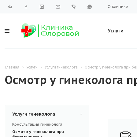
О клинике
Услуги
Главная
Услуги
Услуги гинеколога
Осмотр у гинеколога при б
Осмотр у гинеколога 
Услуги гинеколога
Консультация гинеколога
Осмотр у гинеколога при
беременности