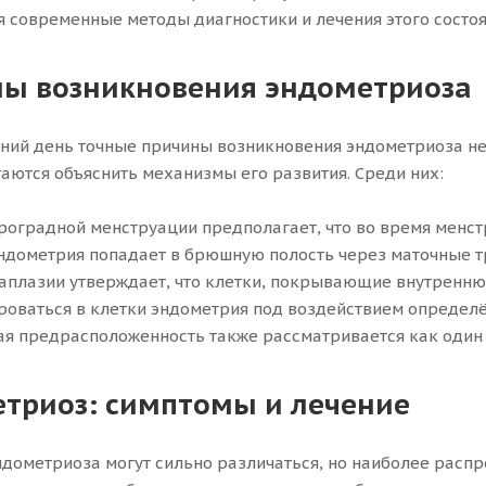
 современные методы диагностики и лечения этого состоя
ы возникновения эндометриоза
ний день точные причины возникновения эндометриоза не
аются объяснить механизмы его развития. Среди них:
троградной менструации предполагает, что во время менс
ндометрия попадает в брюшную полость через маточные т
таплазии утверждает, что клетки, покрывающие внутренн
оваться в клетки эндометрия под воздействием определ
кая предрасположенность также рассматривается как один
триоз: симптомы и лечение
дометриоза могут сильно различаться, но наиболее распр