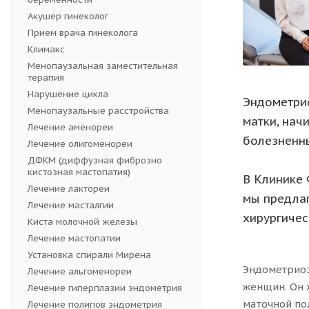
Акушер гинеколог
Прием врача гинеколога
Климакс
Менопаузальная заместительная
терапия
Нарушение цикла
Эндометрио
Менопаузальные расстройства
матки, нач
Лечение аменореи
болезненны
Лечение олигоменореи
ДФКМ (диффузная фиброзно
кистозная мастопатия)
В Клинике 
Лечение лактореи
мы предлаг
Лечение масталгии
хирургичес
Киста молочной железы
Лечение мастопатии
Установка спирали Мирена
Эндометриоз
Лечение альгоменореи
женщин. Он 
Лечение гиперплазии эндометрия
маточной по
Лечение полипов эндометрия