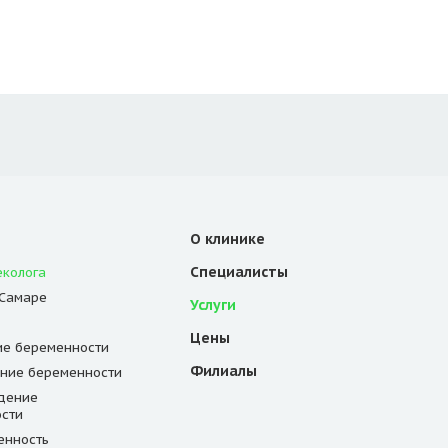
О клинике
Специалисты
еколога
 Самаре
Услуги
Цены
е беременности
Филиалы
ние беременности
дение
сти
енность