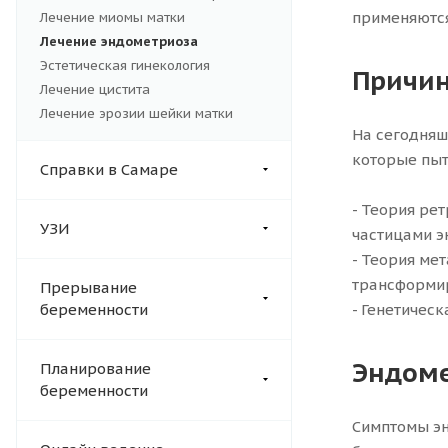
применяются
Лечение миомы матки
Лечение эндометриоза
Эстетическая гинекология
Причин
Лечение цистита
Лечение эрозии шейки матки
На сегодняш
которые пыт
Справки в Самаре
- Теория ре
УЗИ
частицами э
- Теория ме
трансформир
Прерывание
- Генетичес
беременности
Эндоме
Планирование
беременности
Симптомы эн