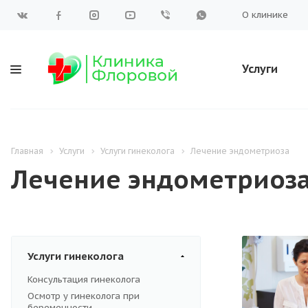
О клинике
Услуги
Главная
Услуги
Услуги гинеколога
Лечение эндометриоза
Лечение эндометриоз
Услуги гинеколога
Консультация гинеколога
Осмотр у гинеколога при
беременности