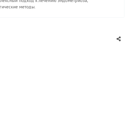
лексный подход к лечению эндометриоза,
гические методы.