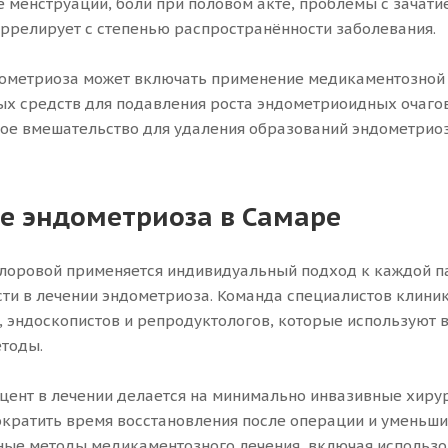
 менструации, боли при половом акте, проблемы с зачатие
оррелирует с степенью распространённости заболевания.
ометриоза может включать применение медикаментозной т
х средств для подавления роста эндометриоидных очагов
ое вмешательство для удаления образований эндометриоз
е эндометриоза в Самаре
лоровой применяется индивидуальный подход к каждой па
ти в лечении эндометриоза. Команда специалистов клин
, эндоскопистов и репродуктологов, которые используют 
тоды.
цент в лечении делается на минимально инвазивные хирург
ократить время восстановления после операции и уменьши
ые методы медикаментозного лечения, включая использо