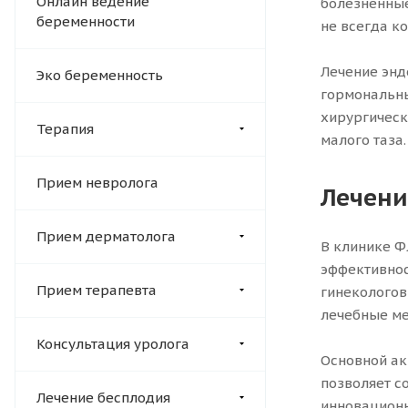
Онлайн ведение
болезненные
беременности
не всегда к
Лечение энд
Эко беременность
гормональны
хирургическ
Терапия
малого таза.
Прием невролога
Лечени
Прием дерматолога
В клинике Ф
эффективнос
Прием терапевта
гинекологов
лечебные ме
Консультация уролога
Основной ак
позволяет с
Лечение бесплодия
инновационн