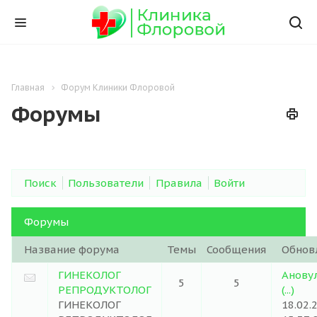
Главная
Форум Клиники Флоровой
Форумы
Поиск
Пользователи
Правила
Войти
Форумы
Название форума
Темы
Сообщения
Обнов
ГИНЕКОЛОГ
Анову
5
5
РЕПРОДУКТОЛОГ
(...)
ГИНЕКОЛОГ
18.02.