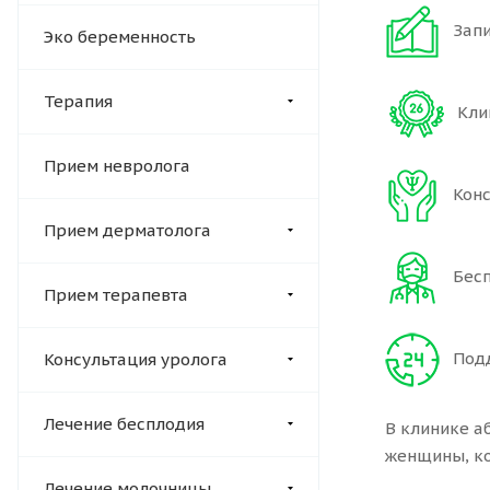
Запис
Эко беременность
Терапия
Клин
Прием невролога
Консу
Прием дерматолога
Беспл
Прием терапевта
Подд
Консультация уролога
Лечение бесплодия
В клинике а
женщины, ко
Лечение молочницы