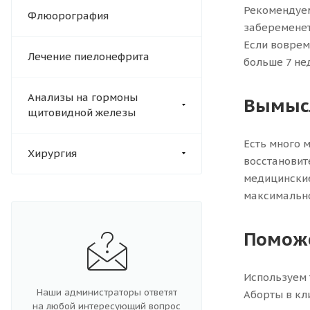
Рекомендуем
Флюорография
забеременеть
Если воврем
Лечение пиелонефрита
больше 7 не
Анализы на гормоны
Вымысл
щитовидной железы
Есть много м
Хирургия
восстановит
медицинские
максимально
Поможе
Используем 
Наши администраторы ответят
Аборты в кл
на любой интересующий вопрос