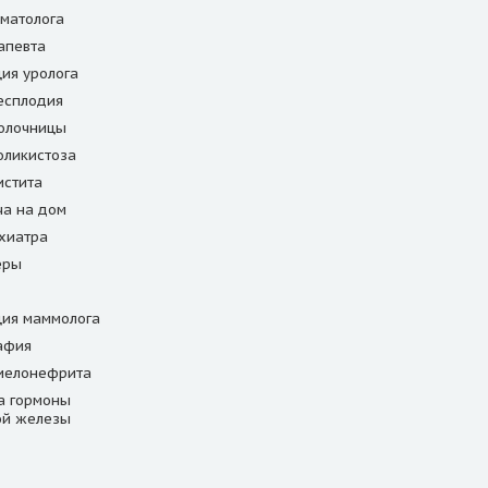
матолога
апевта
ция уролога
есплодия
олочницы
оликистоза
истита
ча на дом
хиатра
еры
ция маммолога
афия
иелонефрита
а гормоны
ой железы