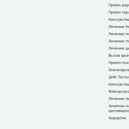
Прием дер
Прием тер
Консульта
Лечение б
Лечение м
Лечение п
Лечение ц
Вызов вра
Прием пси
Онкомарк
ДНК Тесты
Консульта
Флюорогр
Лечение п
Анализы н
щитовидн
Хирургия