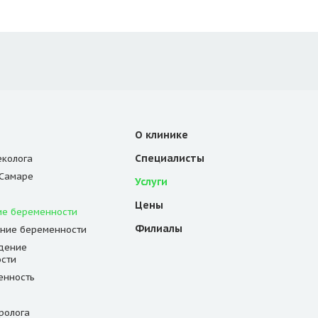
О клинике
Специалисты
еколога
 Самаре
Услуги
Цены
е беременности
Филиалы
ние беременности
дение
сти
енность
ролога