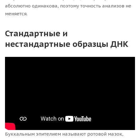
абсолютно одинакова, поэтому точность анализов не
меняется.
Стандартные и
нестандартные образцы ДНК
Буккальным эпителием называют ротовой мазок,