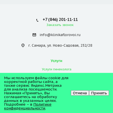
+7 (846) 201-11-11
Заказать звонок
info@klinikaflorovoi.ru
г. Самара, ул. Ново-Садовая, 232/28
Услуги
Услуги гинеколога
Справки в Самаре
Мы используем файлы cookie для
корректной работы сайта, а
УЗИ
также сервис Яндекс.Метрика
Прерывание беременности
для анализа посещаемости.
Онлайн-
Нажимая «Принять», Вы
Отмена
Принять
Планирование беременности
запись
соглашаетесь на обработку
данных в указанных целях.
Онлайн ведение беременности
Подробнее – в
ИМЕЮТСЯ ПРОТИВОПОКАЗАНИЯ. НЕОБХОДИМА
Политике
Эко беременность
КОНСУЛЬТАЦИЯ СПЕЦИАЛИСТА
конфиденциальности
.